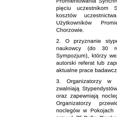
Promieniowania Synchr
pięciu uczestnikom 
kosztów uczestnic
Użytkowników Promi
Chorzowie.
2. O przyznanie sty
naukowcy (do 30 r
Sympozjum), którzy we
autorski referat lub za
aktualne prace badawcz
3. Organizatorzy w 
zwalniają Stypendystów
oraz zapewniają nocle
Organizatorzy przew
noclegów w Pokojach G