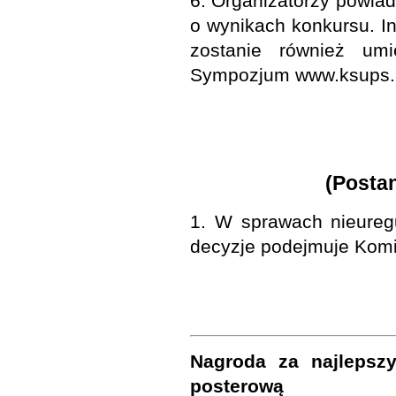
6. Organizatorzy powi
o wynikach konkursu. I
zostanie również umi
Sympozjum www.ksups.u
(Posta
1. W sprawach nieureg
decyzje podejmuje Komi
Nagroda za najlepszy 
posterową