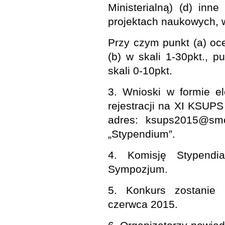
Ministerialną) (d) inn
projektach naukowych, w
Przy czym punkt (a) oce
(b) w skali 1-30pkt., p
skali 0-10pkt.
3. Wnioski w formie el
rejestracji na XI KSUP
adres: ksups2015@smc
„Stypendium”.
4. Komisję Stypendi
Sympozjum.
5. Konkurs zostanie r
czerwca 2015.