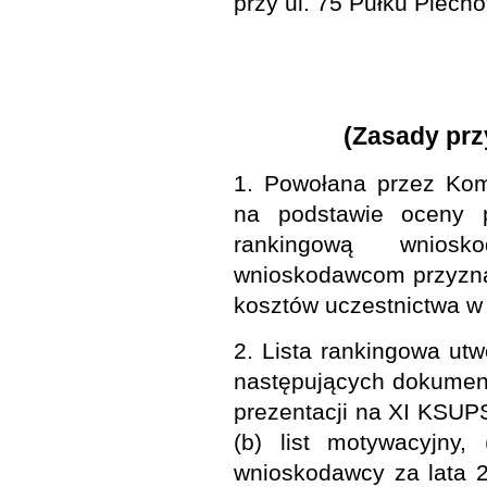
przy ul. 75 Pułku Piech
(Zasady pr
1. Powołana przez Kom
na podstawie oceny p
rankingową wniosk
wnioskodawcom przyznaj
kosztów uczestnictwa w
2. Lista rankingowa ut
następujących dokumentó
prezentacji na XI KSUPS 
(b) list motywacyjny,
wnioskodawcy za lata 2